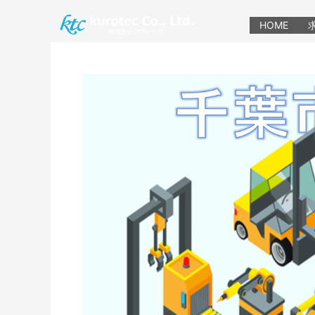
内
容
HOME
を
ス
キ
ッ
プ