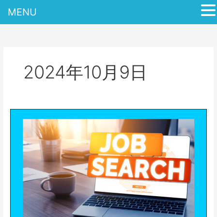
MENU
内
容
を
ス
2024年10月9日
キ
ッ
プ
株
式
会
社
ク
ロ
テ
ッ
ク
自