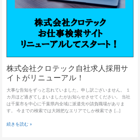
社
求
人
採
用
サ
イ
ト
が
リ
株式会社クロテック自社求人採用サ
ニ
イトがリニューアル！
ュ
ー
大事な告知をずっと忘れていました。申し訳ございません。 １
ア
カ月ほど過ぎてしまいましたがお知らせさせてください。 当社
ル！
は千葉市を中心に千葉県内全域に派遣先や請負職場がありま
す。 今までの検索では大雑把なエリアでしか検索でき […]
続きを読む »