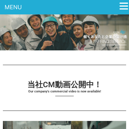
MENU
内
容
を
ス
キ
ッ
プ
当社CM動画公開中！
Our company's commercial video is now available!