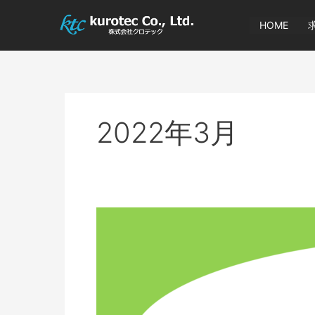
内
容
HOME
を
ス
キ
ッ
プ
2022年3月
高
時
給
の
製
造