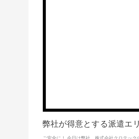
す
る
派
遣
エ
リ
ア
弊社が得意とする派遣エ
ご安全に！ 今日は弊社、株式会社クロテッ