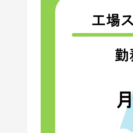
の
求
人