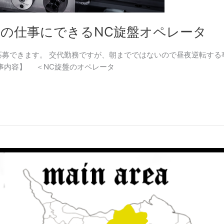
一生の仕事にできるNC旋盤オペレータ
募できます。 交代勤務ですが、朝までではないので昼夜逆転する
事内容】 ＜NC旋盤のオペレータ