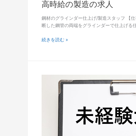
高時給の製造の求人
鋼材のグラインダー仕上げ/製造スタッフ 【
断した鋼管の両端をグラインダーで仕上げる仕
続きを読む »
弊
社
は
未
経
験
大
歓