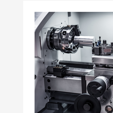
今
週
の
PICK
UP
求
人！
一
生
の
仕
事
に
で
き
る
NC