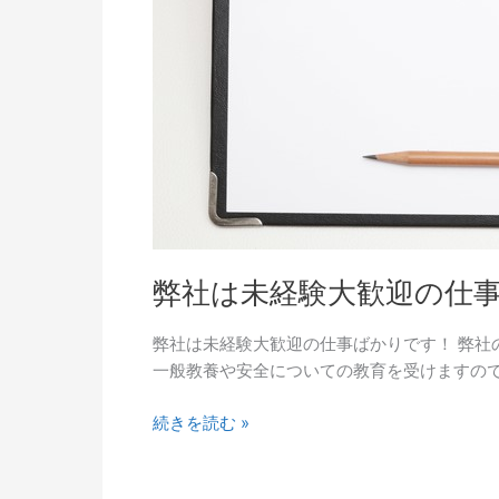
迎
の
仕
事
ば
か
り
で
す！
弊社は未経験大歓迎の仕
弊社は未経験大歓迎の仕事ばかりです！ 弊
一般教養や安全についての教育を受けますの
続きを読む »