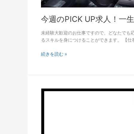
旋
盤
今週のPICK UP求人！
オ
ペ
未経験大歓迎のお仕事ですので、どなたでも応
レ
るスキルを身につけることができます。 【仕
ー
タ
続きを読む »
弊
社
が
得
意
と