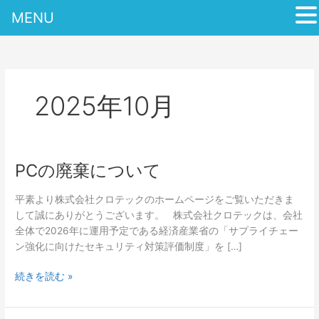
MENU
内
容
を
ス
2025年10月
キ
ッ
プ
PCの廃棄について
PC
の
廃
平素より株式会社クロテックのホームページをご覧いただきま
棄
して誠にありがとうございます。 株式会社クロテックは、会社
に
全体で2026年に運用予定である経済産業省の「サプライチェー
つ
ン強化に向けたセキュリティ対策評価制度」を […]
い
続きを読む »
て