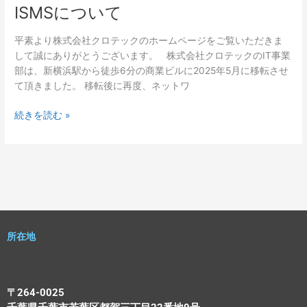
ISMSについて
ISMS
に
つ
平素より株式会社クロテックのホームページをご覧いただきま
い
して誠にありがとうございます。 株式会社クロテックのIT事業
て
部は、新横浜駅から徒歩6分の商業ビルに2025年5月に移転させ
て頂きました。 移転後に再度、ネットワ
続きを読む »
所在地
〒264-0025