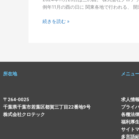
月
例年11月の酉の日に 関東各地で行われる、 
29
日
続きを読む »
の
「三
の
酉」
に
鷲
神
所在地
メニュ
社
へ
〒264-0025
求人情
千葉県千葉市若葉区都賀三丁目22番地9号
プライ
株式会社クロテック
各種法
福利厚
サイト
多言語