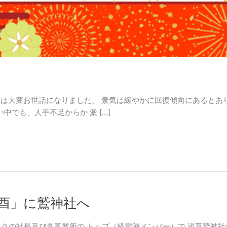
は大変お世話になりました。 景気は緩やかに回復傾向にあるとあ
中でも、人手不足からか 派 […]
三の酉」に鷲神社へ
ロテックの社長及び各事業所の トップ（経営陣メンバー）で 浅草鷲