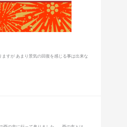
りますが あまり景気の回復を感じる事は出来な
神社の酉の市に行って参りました。 酉の市とは、