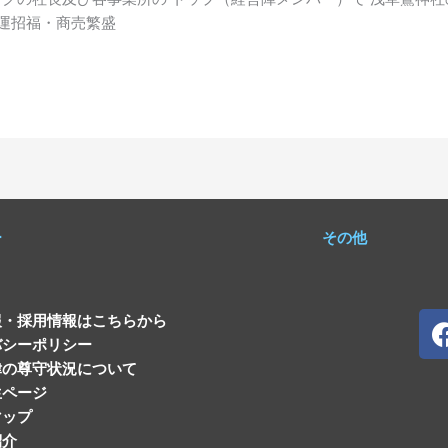
開運招福・商売繁盛
ー
その他
報・採用情報はこちらから
バシーポリシー
律の尊守状況について
生ページ
マップ
紹介