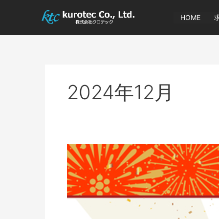
内
容
HOME
を
ス
キ
ッ
プ
2024年12月
年
末
年
始
の
お