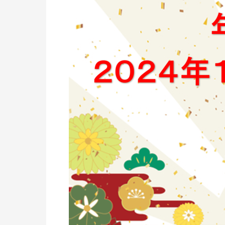
知
ら
せ