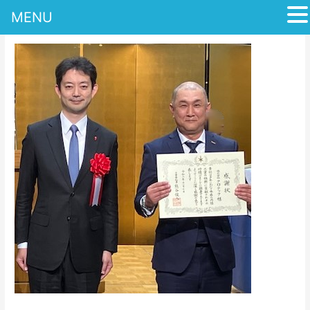
MENU
内
容
を
ス
キ
ッ
プ