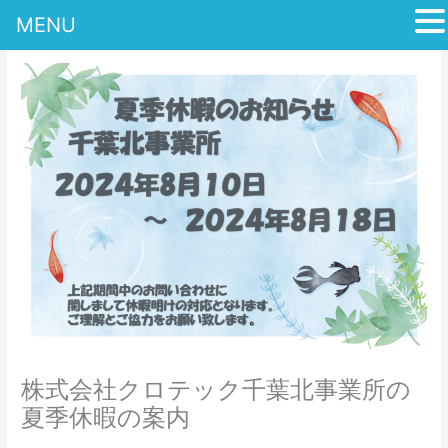
MENU
内
容
を
ス
キ
ッ
プ
株式会社クロテック千葉北事業所の
夏季休暇の案内