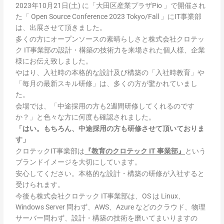
2023年10月21日(土) に「大田区産業プラザPio 」で開催され
た「 Open Source Conference 2023 Tokyo/Fall 」にIT事業部
は、出展させて頂きました。
多くの方にオープンソースの素晴らしさと株式会社クロテッ
ク IT事業部の設計・構築の技術力を来場された個人様、企業
様にお伝え致しました。
やはり、入社時の本格的な設計及び構築の「入社時教育」や
「毎月の最新スキル研修」は、多くの方が驚かれていまし
た。
会場では、「中途採用の方も2週間研修してくれるのです
か？」と色々な方に何度も確認されました。
「はい。もちろん、中途採用の方も研修させて頂いておりま
す」
クロテックIT事業部は
『教育のクロテック IT 事業部』
という
ブランドイメージを大切にしています。
安心してください。本格的な設計・構築の研修が入社すると
受けられます。
今後も
株式会社クロテック IT事業部は、OS は Linux、
Windows Server 問わず、AWS、Azure などのクラウド、物理
サーバー問わず、設計・構築の技術を磨いてまいりますの