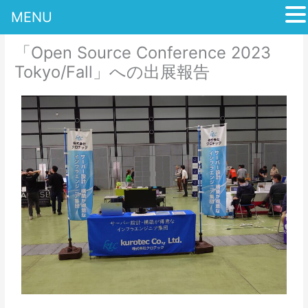
MENU
内
「Open Source Conference 2023
容
を
Tokyo/Fall」への出展報告
ス
キ
ッ
プ