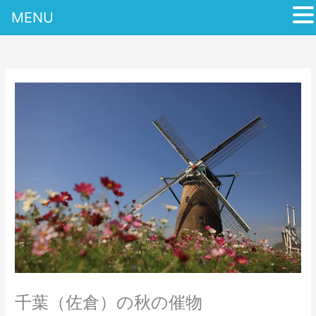
MENU
内
容
を
ス
キ
ッ
プ
千葉（佐倉）の秋の催物