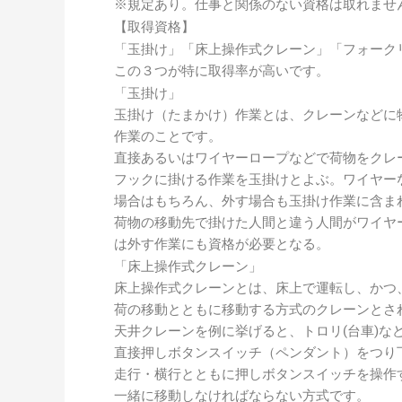
※規定あり。仕事と関係のない資格は取れませ
【取得資格】
「玉掛け」「床上操作式クレーン」「フォーク
この３つが特に取得率が高いです。
「玉掛け」
玉掛け（たまかけ）作業とは、クレーンなどに
作業のことです。
直接あるいはワイヤーロープなどで荷物をクレ
フックに掛ける作業を玉掛けとよぶ。ワイヤー
場合はもちろん、外す場合も玉掛け作業に含ま
荷物の移動先で掛けた人間と違う人間がワイヤ
は外す作業にも資格が必要となる。
「床上操作式クレーン」
床上操作式クレーンとは、床上で運転し、かつ
荷の移動とともに移動する方式のクレーンとさ
天井クレーンを例に挙げると、トロリ(台車)な
直接押しボタンスイッチ（ペンダント）をつり
走行・横行とともに押しボタンスイッチを操作
一緒に移動しなければならない方式です。