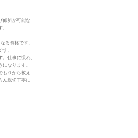
、
び傾斜が可能な
す。
になる資格です。
です。
す。仕事に慣れ、
うになります。
でも０から教え
ろん親切丁寧に