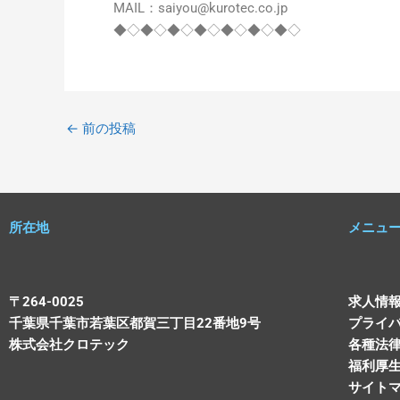
MAIL：saiyou@kurotec.co.jp
◆◇◆◇◆◇◆◇◆◇◆◇◆◇
←
前の投稿
所在地
メニュ
〒264-0025
求人情
千葉県千葉市若葉区都賀三丁目22番地9号
プライ
株式会社クロテック
各種法
福利厚
サイト