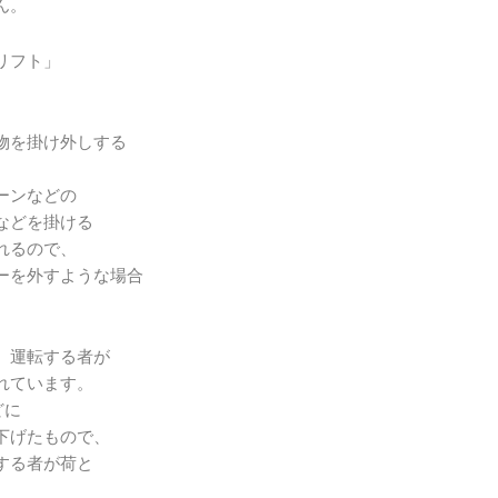
ん。
リフト」
物を掛け外しする
ーンなどの
などを掛ける
れるので、
ーを外すような場合
、運転する者が
れています。
どに
下げたもので、
する者が荷と