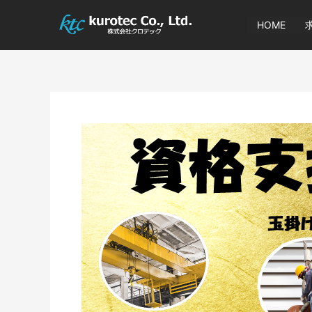
内
容
HOME
を
ス
キ
ッ
プ