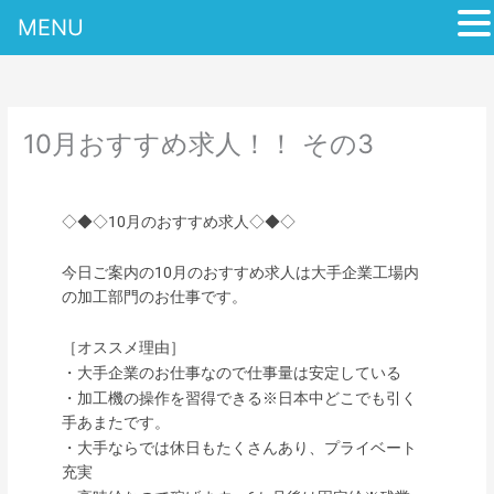
MENU
内
容
を
ス
10月おすすめ求人！！ その3
キ
ッ
プ
◇◆◇10月のおすすめ求人◇◆◇
今日ご案内の10月のおすすめ求人は大手企業工場内
の加工部門のお仕事です。
［オススメ理由］
・大手企業のお仕事なので仕事量は安定している
・加工機の操作を習得できる※日本中どこでも引く
手あまたです。
・大手ならでは休日もたくさんあり、プライベート
充実