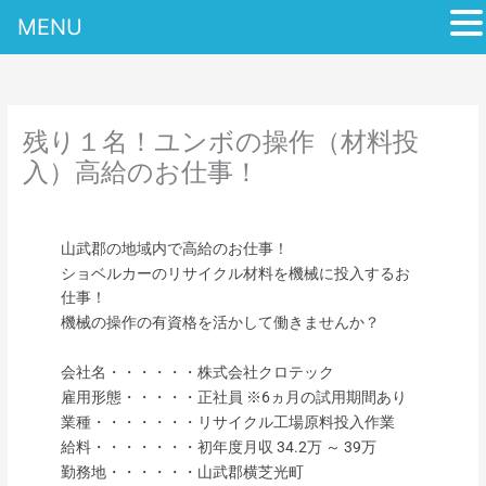
MENU
内
容
を
ス
残り１名！ユンボの操作（材料投
キ
入）高給のお仕事！
ッ
プ
山武郡の地域内で高給のお仕事！
ショベルカーのリサイクル材料を機械に投入するお
仕事！
機械の操作の有資格を活かして働きませんか？
会社名・・・・・・株式会社クロテック
雇用形態・・・・・正社員 ※6ヵ月の試用期間あり
業種・・・・・・・リサイクル工場原料投入作業
給料・・・・・・・初年度月収 34.2万 ～ 39万
勤務地・・・・・・山武郡横芝光町