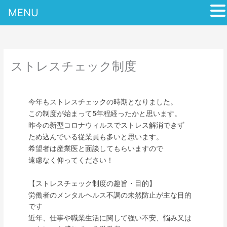
MENU
内
容
を
ス
ストレスチェック制度
キ
ッ
プ
今年もストレスチェックの時期となりました。
この制度が始まって5年程経ったかと思います。
昨今の新型コロナウィルスでストレス解消できず
ため込んでいる従業員も多いと思います。
希望者は産業医と面談してもらいますので
遠慮なく仰ってください！
【ストレスチェック制度の趣旨・目的】
労働者のメンタルヘルス不調の未然防止が主な目的
です
近年、仕事や職業生活に関して強い不安、悩み又は