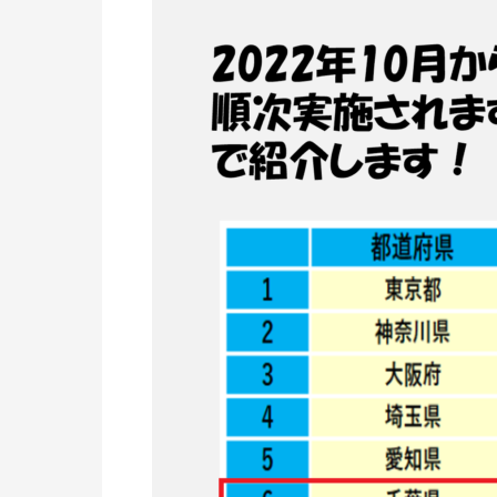
で
最
低
時
給
が
変
わ
り
ま
す。