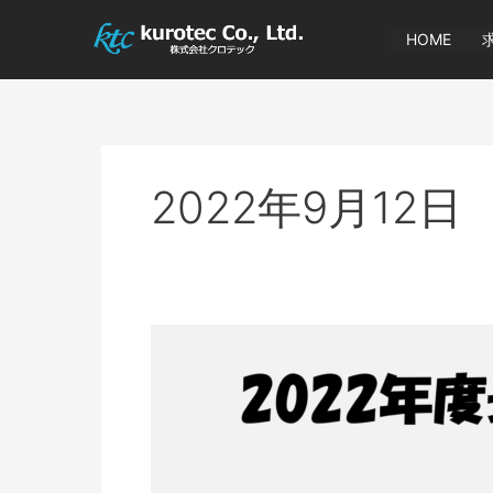
内
容
HOME
を
ス
キ
ッ
プ
2022年9月12日
2022
年
10
月
1
日